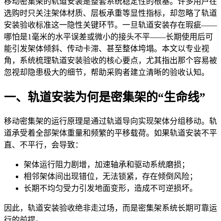
移动密集架的轨道安装是整套系统稳定性的根基。许多用户在
选购时只关注架体材质、层板承重等显性指标，却忽略了轨道
安装验收标准这一隐性关键环节。一旦轨道安装存在瑕疵——
哪怕是1毫米的水平误差或微小的接头不平——长期使用后可
能引发架体倾斜、传动卡滞、甚至整体垮塌。本文以专业视
角，系统梳理轨道安装验收的核心要点，尤其指出那个容易被
忽视却隐患极大的细节，帮助采购者建立清晰的验收认知。
一、轨道安装为何是密集架的“生命线”
移动密集架的运行原理是通过轨道导向实现架体分组移动。轨
道承受着全部架体重量和频繁的平移载荷。如果轨道安装不平
直、不平行，会导致：
架体运行阻力剧增，加速轴承和驱动系统磨损；
相邻架体间出现错位，无法锁紧，存在倾倒风险；
长期不均匀受力引发地面变形，造成不可逆损坏。
因此，轨道安装验收绝非走过场，而是密集架系统长期可靠运
行的前提。