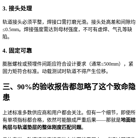
3. 接头处理
轨道接头必须平整，焊接口需打磨光滑。接头处高差和间隙均
≤0.5mm。焊接强度需达到母材强度，不可有虚焊、气孔等缺
陷。
4. 固定可靠
膨胀螺栓或预埋件间距应符合设计要求（通常≤500mm），紧
固力矩符合标准。动载测试时轨道不得产生位移。
三、90%的验收报告都忽略了这个致命隐
患
上述标准多数供应商和用户都会关注。但有一个细节，即使所
有单项指标都合格，依然可能酿成严重后果——那就是
地面结
构层与轨道垫层的整体刚度匹配问题
。