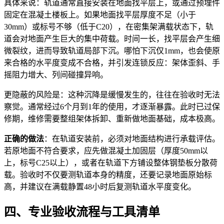
具体来说：轨道通常直接安装在地面找平层上，或通过预埋件
固定在混凝土楼板上。如果地面找平层厚度不足（小于
30mm）或标号不够（低于C20），在密集架满载状态下，轨
道会对地面产生巨大的集中荷载。时间一长，找平层会产生细
微裂纹，进而导致轨道局部下沉。哪怕下沉仅1mm，也会使原
来合格的水平度变成不合格，并引发连锁反应：架体歪斜、手
摇阻力增大、列间碰撞异响。
更隐蔽的风险是：这种沉降是缓慢发生的，往往在验收时无法
察觉。通常经过6个月到1年的使用，才逐渐暴露。此时已过保
修期，维修需要整组架体拆卸、重新做地面基础，成本极高。
正确的做法
：在轨道安装前，必须对地面结构进行承载评估。
若原地面不符合要求，应先做混凝土加固层（厚度50mm以
上，标号C25以上），或者在轨道下方铺设整体钢垫板分散荷
载。验收时不仅要测轨道本身的精度，还要记录地面原始标
高，并建议在满载静置48小时后复测轨道水平度变化。
四、专业验收流程与工具清单