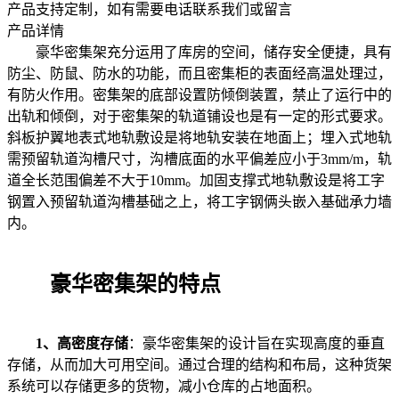
产品支持定制，如有需要电话联系我们或留言
产品详情
豪华密集架充分运用了库房的空间，储存安全便捷，具有
防尘、防鼠、防水的功能，而且密集柜的表面经高温处理过，
有防火作用。密集架的底部设置防倾倒装置，禁止了运行中的
出轨和倾倒，对于密集架的轨道铺设也是有一定的形式要求。
斜板护翼地表式地轨敷设是将地轨安装在地面上；埋入式地轨
需预留轨道沟槽尺寸，沟槽底面的水平偏差应小于3mm/m，轨
道全长范围偏差不大于10mm。加固支撑式地轨敷设是将工字
钢置入预留轨道沟槽基础之上，将工字钢俩头嵌入基础承力墙
内。
豪华密集架的特点
1
、高密度存储
：豪华密集架的设计旨在实现高度的垂直
存储，从而加大可用空间。通过合理的结构和布局，这种货架
系统可以存储更多的货物，减小仓库的占地面积。