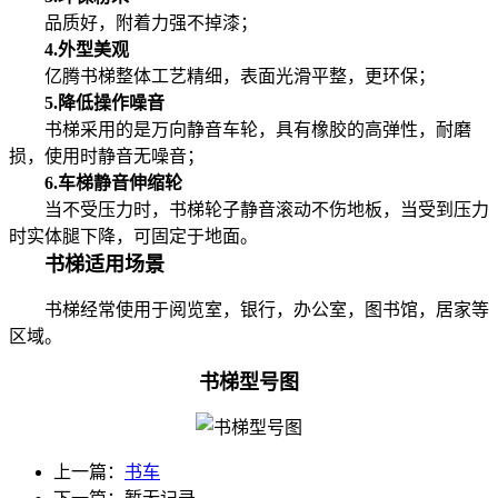
品质好，附着力强不掉漆；
4.外型美观
亿腾
书梯整体
工艺精细，表面光滑平整，更环保；
5.降低操作噪音
书梯采用的是万向静音车轮，具有橡胶的高弹性，耐磨
损，使用时静音无噪音；
6.车梯静音伸缩轮
当不受压力时，
书梯
轮子静音滚动不伤地板，当受到压力
时实体腿下降，可固定于地面。
书梯适用场景
书梯经常使用于阅览室，银行，办公室，图书馆，居家等
区域。
书梯型号图
上一篇：
书车